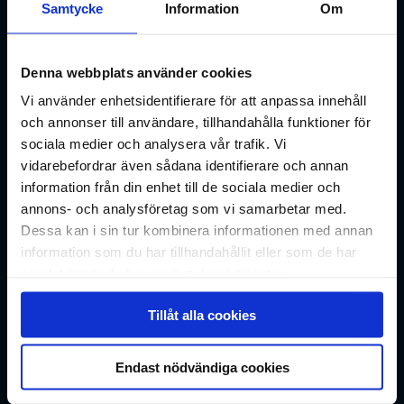
Samtycke
Information
Om
Kuluttajat
Denna webbplats använder cookies
Vi använder enhetsidentifierare för att anpassa innehåll
Yritykset
och annonser till användare, tillhandahålla funktioner för
sociala medier och analysera vår trafik. Vi
Yritysrahoitus
vidarebefordrar även sådana identifierare och annan
Myynnin rahoitus
information från din enhet till de sociala medier och
Ajoneuvorahoitus
annons- och analysföretag som vi samarbetar med.
Maksupalvelut
Dessa kan i sin tur kombinera informationen med annan
Perintä
information som du har tillhandahållit eller som de har
Yritysblogi
samlat in när du har använt deras tjänster.
Tillåt alla cookies
Kuluttajat
Talletukset
Endast nödvändiga cookies
Hae lainaa
Maksuratkaisut